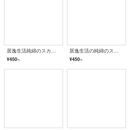
居逸生活純綿のスカーフA類新疆長綿快適吸水児童用タオル2枚入りレトログリーン/カレー色34*34 cm
居逸生活の純綿のスカーフA類新疆の綿毛の快適吸水児童用タオル2枚は灰色/復古緑34*34 cmです。
¥450~
¥450~