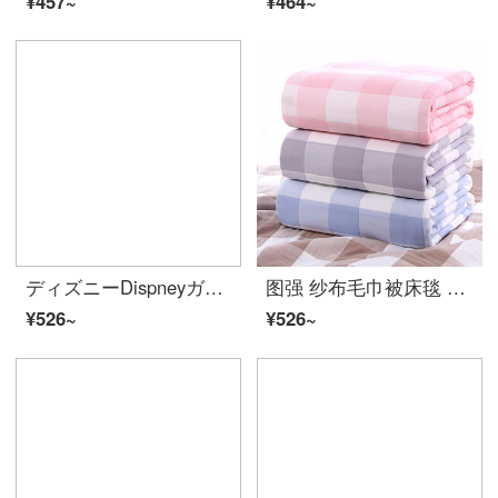
¥457~
¥464~
ディズニーDispneyガーゼの子供用ナプキン3枚に純綿のタオルを入れて、赤ちゃん用のベビータオルの漫画ソフトな氷と雪の不思議な縁の3つの包装です。
图强 纱布毛巾被床毯 纯棉单双人毛巾被夏凉被午睡空调盖毯夏季办公室格子盖毯 苏格拉格蓝色 150*210
¥526~
¥526~