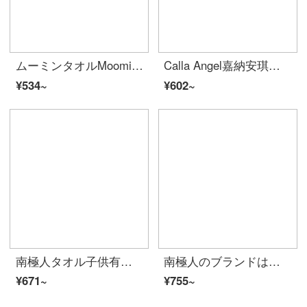
ムーミンタオルMoominカジュアルタイムのスカーフ三重ガーゼA類標準家庭用綿タオル柔軟で可愛い子供用フェイスタオル2枚に緑+ピンクを詰めてブルー34*35 Gをプレゼントします。
Calla Angel嘉納安琪はエジプト綿の小さいスカーフのタオルA種類を輸入して柔軟に水を吸い込んで顔を洗います。綿の小さいタオル3条は3条のスカーフの組み合わせZを詰めます。
¥534~
¥602~
南極人タオル子供有機綿可愛い子供タオル純綿洗顔家庭用吸水速乾不落柔軟ティッシュ小熊刺繍ティッシュ米粒白三条セット
南極人のブランドは子供用のベビータオルに適しています。柔らかくて吸水性の高い子供用タオルです。綿幼稚園専用の女の子用のタオルは、顔を洗ってガーゼを吸い込みます。赤ちゃん用の柔らかいA類ガーゼの子供用タオルです。
¥671~
¥755~