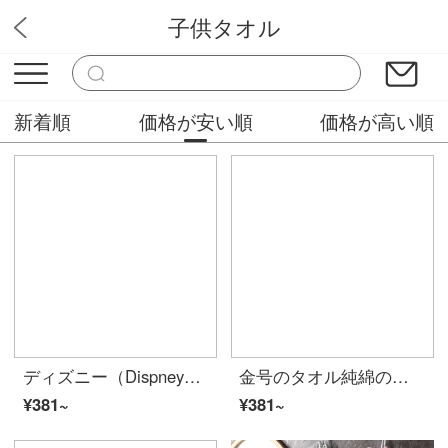
子供タオル
YAMAタオル
新着順
価格が安い順
価格が高い順
ディズニー（Dispney）タオルの家庭用紡績の綿切り絨4枚の子供用ベビータオルの女性の赤ちゃん用ピンク45 g/本の25*50 cm/枚
金号のタオル純綿の小さいタオルの綿の2層のガーゼの子供のタオルの漫画は柔軟に水を吸い込む児童のタオルの5条が詰めて子供の大きい顔の猫にプレゼントします-黄色の5条(児童の巾)
¥381~
¥381~