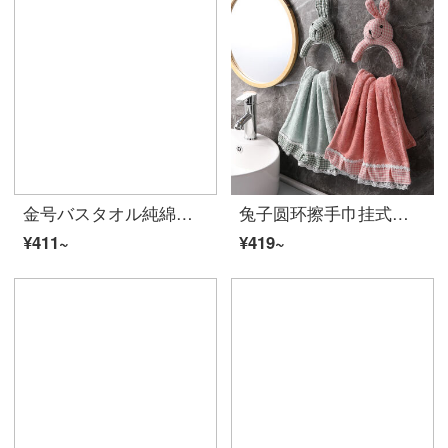
金号バスタオル純綿子供赤ちゃん用ソフトアニメ可愛い吸水速乾綿大タオル3065ブルー1枚
兔子圆环擦手巾挂式吸水厨房不掉毛加厚柔软可爱儿童ハンドタオル抹布p2 2件套【绯樱粉+檀青绿】粘钩
¥411~
¥419~