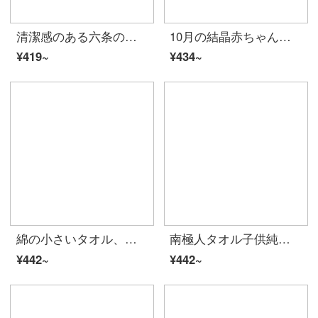
清潔感のある六条のサイドタオルの女性用美容タオルの純綿柔軟なお風呂タオルの子供用ハンカチの柔らかな吸水性の可愛い8708強吸水性の特に柔らかい刺繍のスカーフ（6枚入り）
10月の結晶赤ちゃん用ティッシュ、子供用タオル、ガーゼ、よだれタオル、赤ちゃん用洗顔タオル6枚
¥419~
¥434~
綿の小さいタオル、子供用の洗顔タオル、家庭用かわいい漫画、綿の柔らかさと水を吸い込む小学生の長方形の子供用ナプキンの3色を混ぜて5本の50 x 25 cmを混ぜます。
南極人タオル子供純綿タオル洗顔家庭用アニメトランペット風呂柔らかい吸水可愛い少女全綿赤+蘭(2条)-中号
¥442~
¥442~