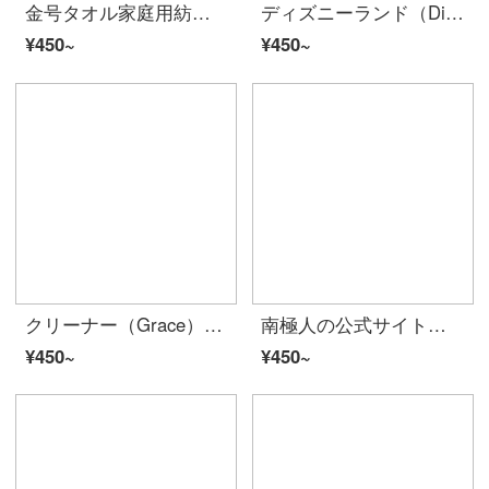
金号タオル家庭用紡績A類純綿タオル4枚入り
ディズニーランド（Dispney）タオル家紡Frozen氷と雪の女王Elsa童巾A類純綿ガーゼの赤ちゃん3本がブルー/ピンク/紫40 g/本が25*50 cm/枚入ります。
¥450~
¥450~
クリーナー（Grace）Aタイプのベビータオル6枚に純綿6枚の泡を入れ、ガーゼの子供用ナプキン（蘭＋緑＋黄）*2 50*30 cm 35 g/枚
南極人の公式サイトでは、新しい子供用タオルの綿のガーゼの顔を洗って、赤ちゃん用タオルの柔軟な吸水性家庭用新生児用のベビー風呂用のウサギの4つのセットがあります。
¥450~
¥450~