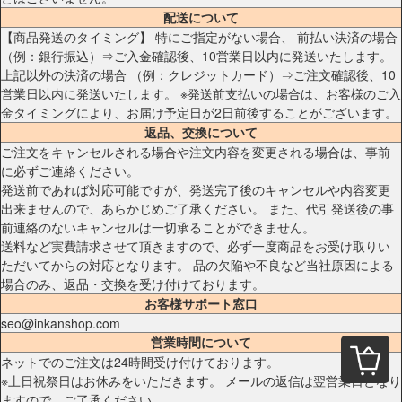
配送について
【商品発送のタイミング】 特にご指定がない場合、 前払い決済の場合
（例：銀行振込）⇒ご入金確認後、10営業日以内に発送いたします。
上記以外の決済の場合 （例：クレジットカード）⇒ご注文確認後、10
営業日以内に発送いたします。 ※発送前支払いの場合は、お客様のご入
金タイミングにより、お届け予定日が2日前後することがございます。
返品、交換について
ご注文をキャンセルされる場合や注文内容を変更される場合は、事前
に必ずご連絡ください。
発送前であれば対応可能ですが、発送完了後のキャンセルや内容変更
出来ませんので、あらかじめご了承ください。 また、代引発送後の事
前連絡のないキャンセルは一切承ることができません。
送料など実費請求させて頂きますので、必ず一度商品をお受け取りい
ただいてからの対応となります。 品の欠陥や不良など当社原因による
場合のみ、返品・交換を受け付けております。
お客様サポート窓口
seo@inkanshop.com
営業時間について
ネットでのご注文は24時間受け付けております。
※土日祝祭日はお休みをいただきます。 メールの返信は翌営業日となり
ますので、ご了承ください。