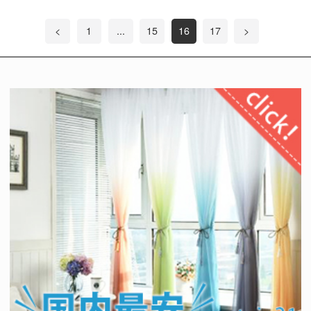
<
1
...
15
16
17
>