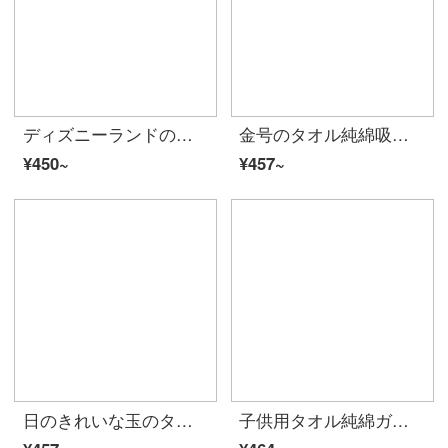
ディズニーランドの特価の公式サイトでは、新しい子供用タオルの綿とガーゼの顔を洗って、赤ちゃん用タオルを柔軟に吸い込みます。
金号のタオル純綿吸水タオルタオルタオルタオルタオルタオルタオルは柔らかで快適です。
¥450~
¥457~
日のきれいな玉のタオルの全綿の顔を洗うタオルの経典の家庭用の無地のシリーズの純綿の強い吸水タオルの美しい佳のタオルの6条は粉/米/紫/緑/カーキ/ほこりを詰めます
子供用タオル純綿ガーゼの赤ちゃんの洗顔タオル長方形の泡綿の赤ちゃんの洗顔料タオルの柔らかい3匹の人魚