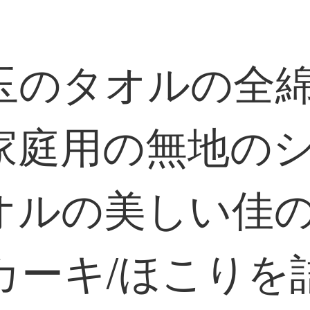
玉のタオルの全
家庭用の無地の
オルの美しい佳の
緑/カーキ/ほこり