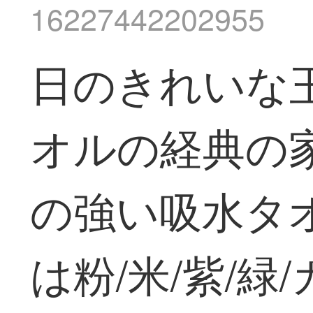
16227442202955
日のきれいな
オルの経典の
の強い吸水タ
は粉/米/紫/