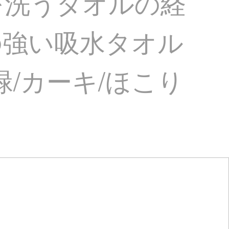
を洗うタオルの経
の強い吸水タオル
緑/カーキ/ほこり