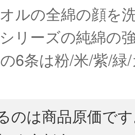
オルの全綿の顔を
シリーズの純綿の
6条は粉/米/紫/緑
るのは商品原価です