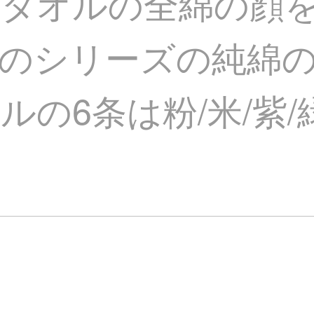
のタオルの全綿の顔
のシリーズの純綿
の6条は粉/米/紫/