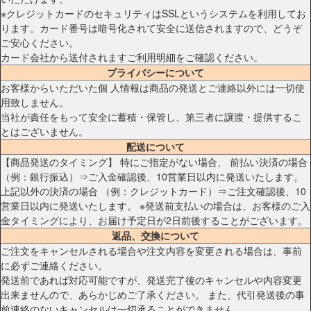
※クレジットカードのセキュリティはSSLというシステムを利用してお
ります。カード番号は暗号化されて安全に送信されますので、どうぞ
ご安心ください。
カード会社から送付されますご利用明細をご確認ください。
プライバシーについて
お客様からいただいた個 人情報は商品の発送とご連絡以外には一切使
用致しません。
当社が責任をもって安全に蓄積・保管し、第三者に譲渡・提供するこ
とはございません。
配送について
【商品発送のタイミング】 特にご指定がない場合、 前払い決済の場合
（例：銀行振込）⇒ご入金確認後、10営業日以内に発送いたします。
上記以外の決済の場合 （例：クレジットカード）⇒ご注文確認後、10
営業日以内に発送いたします。 ※発送前支払いの場合は、お客様のご入
金タイミングにより、お届け予定日が2日前後することがございます。
返品、交換について
ご注文をキャンセルされる場合や注文内容を変更される場合は、事前
に必ずご連絡ください。
発送前であれば対応可能ですが、発送完了後のキャンセルや内容変更
出来ませんので、あらかじめご了承ください。 また、代引発送後の事
前連絡のないキャンセルは一切承ることができません。