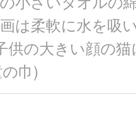
の小さいタオルの綿
画は柔軟に水を吸
子供の大きい顔の猫
童の巾)