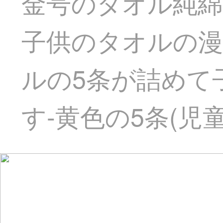
金号のタオル純綿
子供のタオルの漫
ルの5条が詰めて
す-黄色の5条(児