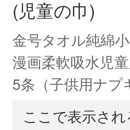
(児童の巾)
金号タオル純綿小
漫画柔軟吸水児童
5条（子供用ナプ
ここで表示され