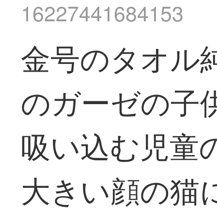
16227441684153
金号のタオル
のガーゼの子
吸い込む児童
大きい顔の猫