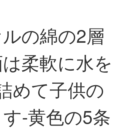
ルの綿の2層
画は柔軟に水を
詰めて子供の
す-黄色の5条