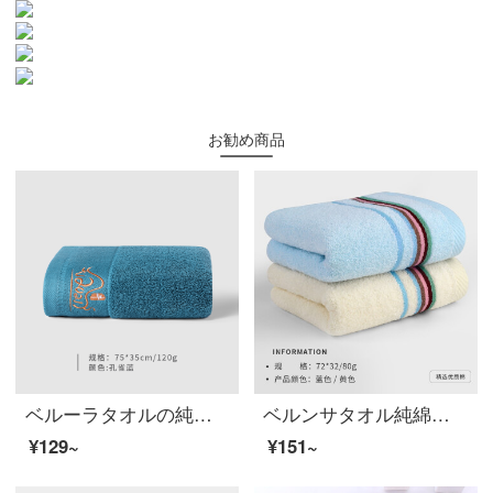
お勧め商品
ベルーラタオルの純綿洗顔と家庭用男女パカップルホテルの高級金牛の厚い綿を加えて、柔らかくて水を吸い込んで、毛穴のそばかすを落としません。
ベルンサタオル純綿洗顔家庭用男女カラーストライプ大人用タオルセットお風呂で吸水できます。柔らかさと柔らかさを厳選しました。【青＋黄】
¥129~
¥151~