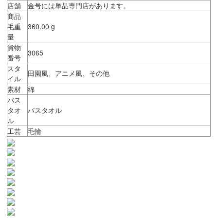
店舗
金号には単品専門店があります。
商品
毛重
360.00 g
量
貨物
3065
番号
スタ
田園風、アニメ風、その他
イル
素材
綿
バス
タオ
バスタオル
ル
工芸
毛輪