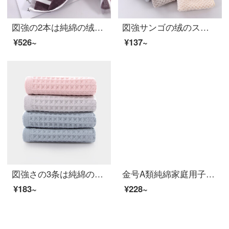
図強の2本は純綿の绒のタオルを詰めます。大人のカップルと女性の日韩式は厚くて柔らかいです。
図強サンゴの绒のスカーフの5条は赤ちゃんのよだれタオルの幼稚園の台所の洗面所の超細い繊維を詰めて柔軟に手の小さいタオルを拭いて、毛が落ちにくいです。
¥526~
¥137~
図強さの3条は純綿のガーゼの子供用ナプキンを詰めます。家庭用大人の男女と子供の柔らかい吸水洗顔タオル緑2粉1灰1 25*50 cm
金号A類純綿家庭用子供用洗顔タオル全綿女史幼稚園風呂小タオル中号のティッシュは柔らかくて水を吸い込んで毛が落ちにくいです。可愛い5つの家庭用T 1177 H青2赤黄緑（5枚入り）
¥183~
¥228~