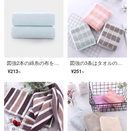
図強2本の綿糸の布を詰めて厚いタオルを加えます。カップルは男女と子供が柔らかくて快適に吸水して顔を洗います。綿のタオル2本は34*74 cmです。
図強の3条はタオルの純綿の格子を詰めます。家庭用の大人の男女は柔らかくて快適で厚い綿の顔を洗うタオルの粉+緑+茶色の34*74 cm
¥213~
¥251~