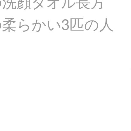
の洗顔タオル長方
柔らかい3匹の人