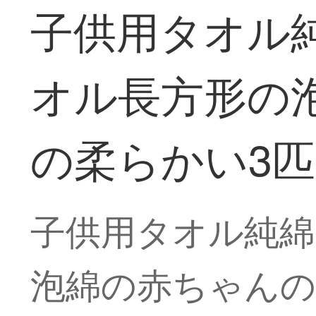
子供用タオル
オル長方形の
の柔らかい3
子供用タオル純綿
泡綿の赤ちゃんの