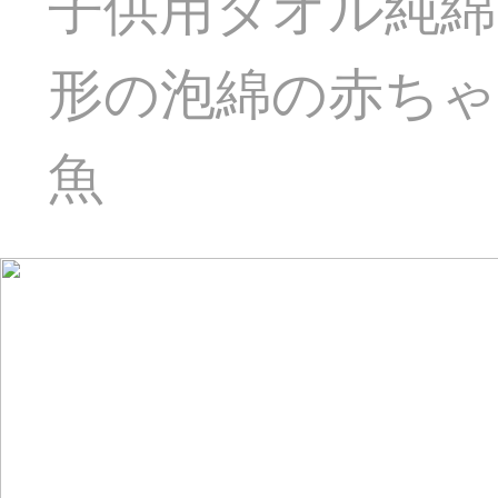
子供用タオル純綿
形の泡綿の赤ちゃ
魚