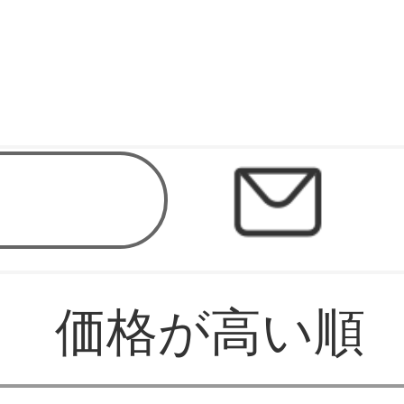
価格が高い順