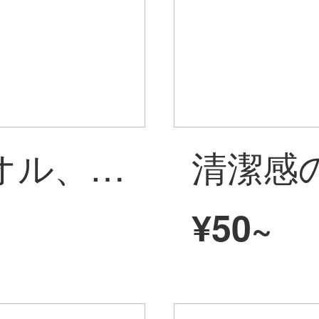
清潔感のあるタオル、純綿の子供の柔らかい吸水、顔タオル、大人の男女の可愛いキャラクターの赤ちゃんは顔の赤いタオルを拭きます。
¥50~