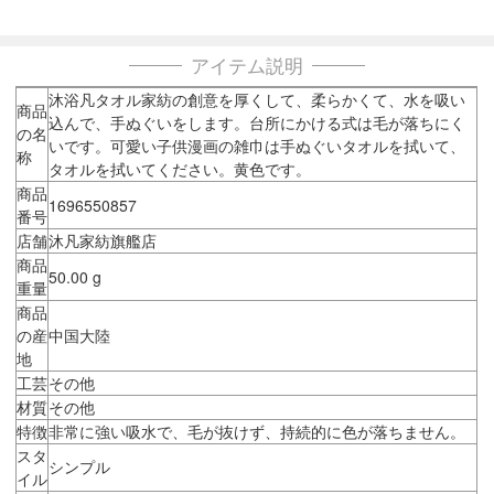
アイテム説明
沐浴凡タオル家紡の創意を厚くして、柔らかくて、水を吸い
商品
込んで、手ぬぐいをします。台所にかける式は毛が落ちにく
の名
いです。可愛い子供漫画の雑巾は手ぬぐいタオルを拭いて、
称
タオルを拭いてください。黄色です。
商品
1696550857
番号
店舗
沐凡家紡旗艦店
商品
50.00 g
重量
商品
の産
中国大陸
地
工芸
その他
材質
その他
特徴
非常に強い吸水で、毛が抜けず、持続的に色が落ちません。
スタ
シンプル
イル