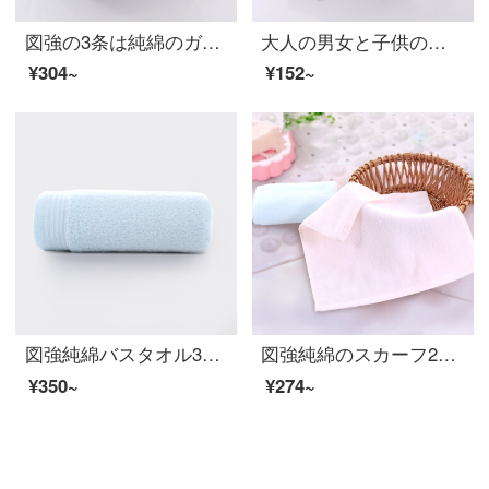
図強の3条は純綿のガーゼのタオルの両面を詰めて、家庭用の柔らかい吸水大人の子供の綿の顔のタオルの米+青+灰の33*73 cmを詰めます。
大人の男女と子供の柔らかい吸水綿1タオル+1子供用ナプキン家庭親子セット大人用タオル青+子供用ナプキン
¥304~
¥152~
図強純綿バスタオル3点セット家庭用男女カップル子供用ソフト吸水風呂大バスタオル青70*135 cm
図強純綿のスカーフ2つの赤ちゃん用タオルの洗顔タオル幼稚園精梳綿のよだれタオルの厚い超柔軟粉+青34*34 cm
¥350~
¥274~