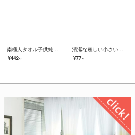
南極人タオル子供純綿タオル洗顔家庭用アニメトランペット風呂柔らかい吸水可愛い少女全綿赤+蘭(2条)-中号
清潔な麗しい小さいタオルの全綿の子供の顔を洗うタオルの漫画赤ちゃんの家庭用のタオルは柔軟に水を吸い込んで顔のタオルのかわいい子供のタオルを拭きます。
¥442~
¥77~