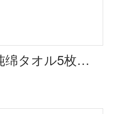
沐浴凡纯绵タオル5枚セットの全绵洗颜タオル柔らかさと厚みのある吸水セットに可爱いキャラクターの洗颜タオルタオルタオルタオル卸売コース1（5色各1本）