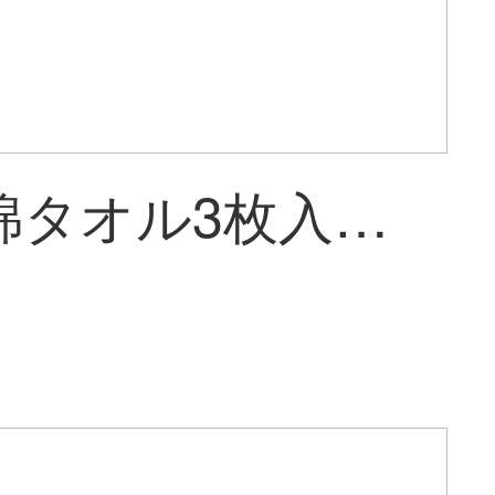
金号純綿タオル3枚入り可愛いカップルの顔を洗う家庭用ソフト吸水大人女性風呂用タオルT 1189赤い3枚