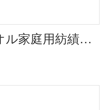
金号タオル家庭用紡績A類純綿漫画吸水タオル洗顔タオル5枚入り子供用タオル5枚入り海洋戦隊70 g/条60*29.5 cm