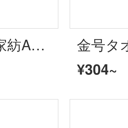
金号のタオルの家紡A類の純綿の顔を洗う小さいタオルの漫画の小象は布の刺繍の包みを貼ります辺の2本は黄色/緑の77 gを詰めます/条の65*30 cm
¥304~