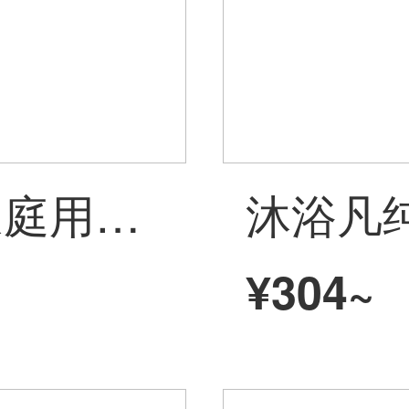
金号A種の純綿家庭用子供用洗顔タオル全綿女史幼稚園のお風呂タオルの中号のティッシュは柔らかくて水を吸い込んで毛が落ちにくいです。可愛い5つの家庭用おしぼり＝5つのセットです。
¥304~