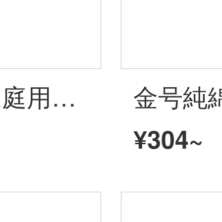
金号A種の純綿家庭用子供用洗顔タオル全綿女史幼稚園のお風呂用タオルの中号のティッシュは柔らかくて水を吸い込んで、毛が落ちにくいです。可愛い5条の家庭用スヌーピーの子供用タオル＝5枚入りです。
¥304~