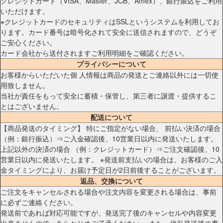
クレジットカード（VISA、Master、JCB、Amex）、銀行振込をご利用
いただけます。
※クレジットカードのセキュリティはSSLというシステムを利用してお
ります。カード番号は暗号化されて安全に送信されますので、どうぞ
ご安心ください。
カード会社から送付されますご利用明細をご確認ください。
プライバシーについて
お客様からいただいた個 人情報は商品の発送とご連絡以外には一切使
用致しません。
当社が責任をもって安全に蓄積・保管し、第三者に譲渡・提供するこ
とはございません。
配送について
【商品発送のタイミング】 特にご指定がない場合、 前払い決済の場合
（例：銀行振込）⇒ご入金確認後、10営業日以内に発送いたします。
上記以外の決済の場合 （例：クレジットカード）⇒ご注文確認後、10
営業日以内に発送いたします。 ※発送前支払いの場合は、お客様のご入
金タイミングにより、お届け予定日が2日前後することがございます。
返品、交換について
ご注文をキャンセルされる場合や注文内容を変更される場合は、事前
に必ずご連絡ください。
発送前であれば対応可能ですが、発送完了後のキャンセルや内容変更
出来ませんので、あらかじめご了承ください。 また、代引発送後の事