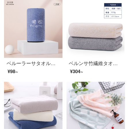
ベルーラーサタオル洗顔サンゴの柔らかい吸水性洗顔料乾燥男女厚いパーコおはようございます。
ベルンサ竹繊維タオル家庭用ソフトな肌用の洗顔タオルです。水色の吸水速乾清潔なティッシュは軽やかに空気を通して、男女の洗顔パ浅黄+薄い灰です。
¥98~
¥304~