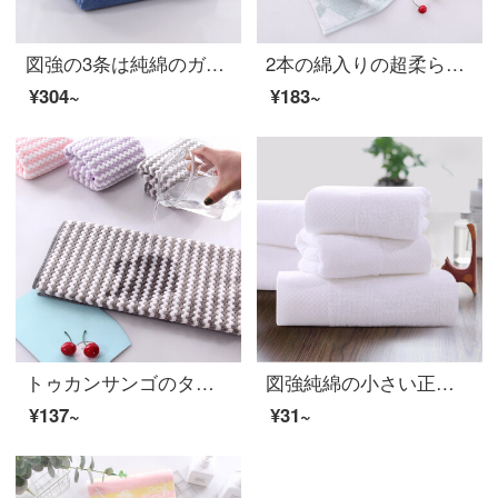
図強の3条は純綿のガーゼのタオルの両面を詰めて、家庭用の柔らかい吸水大人の子供の綿の顔のタオルの米+青+灰の33*73 cmを詰めます。
2本の綿入りの超柔らかい紗タオルを大人のカップルに増やして、柔らかくて、水を吸い込んで、顔を洗うタオルの粉+緑34*72 cmを描きます。
¥304~
¥183~
トゥカンサンゴのタオル2枚に大人男女の日本式超柔らかい吸水美容院のドライタオルカチオンのパイナップル灰*2 35*75 cmが入っています。
図強純綿の小さい正方形のタオルの家族と女性のホテルのホテルは厚くて白いスカーフの小さいタオルをプラスしてlogoプラチナのサテンの白色のシングルストリップの35*35 cmをカスタマイズすることができます。
¥137~
¥31~