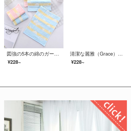
図強の5本の綿のガーゼの子供服のカップルの男女の大人の子供のつばのタオルは顔の小さいおしぼりの2+青い3の24*50 cmを拭きます。
清潔な麗雅（Grace）A類の純綿6階のガーゼのよだれタオル赤ちゃんの小さいタオル5枚の包装赤ちゃんの精密な櫛綿の洗顔タオルの新生児のハンカチを洗うことができます。
¥228~
¥228~