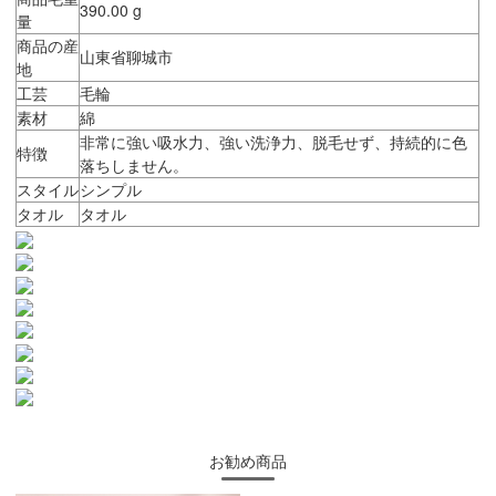
390.00 g
量
商品の産
山東省聊城市
地
工芸
毛輪
素材
綿
非常に強い吸水力、強い洗浄力、脱毛せず、持続的に色
特徴
落ちしません。
スタイル
シンプル
タオル
タオル
お勧め商品