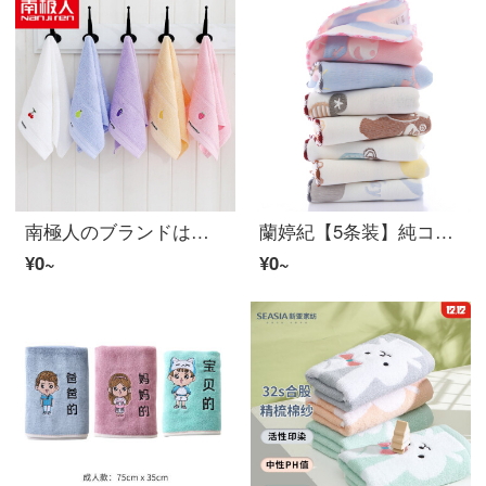
南極人のブランドは子供の顔を洗う小さいタオルの5条の子供のタオルの純粋なコットンの顔を洗う家庭用の柔らかい吸水のかわいい漫画の長方形の学生の赤ちゃんの入浴する専用の果物の派の5条の装(25*45 cmのお得な金)に適しています
蘭婷紀【5条装】純コットン6層ガーゼ子供タオル長方形洗顔ナプキン柔らかくてかわいい幼稚園小タオル男赤ちゃん童ナプキン5条装ランダムコーディネート25 x 50 cm
¥0~
¥0~