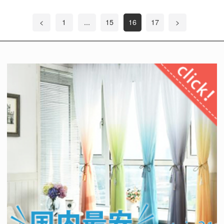
<
1
...
15
16
17
>