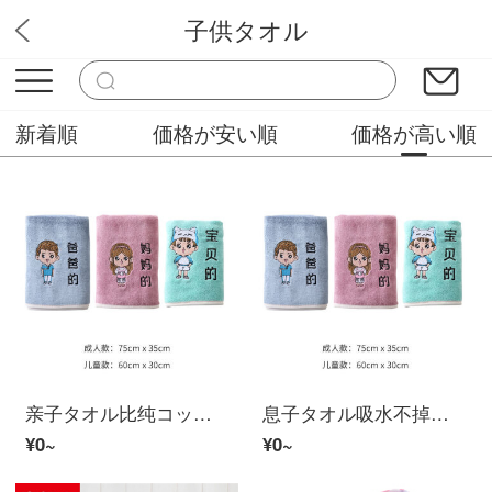
子供タオル
YAMAタオル
新着順
価格が安い順
価格が高い順
亲子タオル比纯コットン吸水不掉毛儿子柔软可爱洗脸巾家庭用男女家庭用
息子タオル吸水不掉毛儿子柔软可爱洗脸巾家庭用三口パパとママのお母さん
¥0~
¥0~