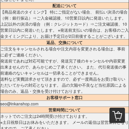
配送について
【商品発送のタイミング】 特にご指定がない場合、 前払い決済の場合
（例：銀行振込）⇒ご入金確認後、10営業日以内に発送いたします。
上記以外の決済の場合 （例：クレジットカード）⇒ご注文確認後、10
営業日以内に発送いたします。 ※発送前支払いの場合は、お客様のご入
金タイミングにより、お届け予定日が2日前後することがございます。
返品、交換について
ご注文をキャンセルされる場合や注文内容を変更される場合は、事前
に必ずご連絡ください。
発送前であれば対応可能ですが、発送完了後のキャンセルや内容変更
出来ませんので、あらかじめご了承ください。 また、代引発送後の事
前連絡のないキャンセルは一切承ることができません。
送料など実費請求させて頂きますので、必ず一度商品をお受け取りい
ただいてからの対応となります。 品の欠陥や不良など当社原因による
場合のみ、返品・交換を受け付けております。
お客様サポート窓口
seo@inkanshop.com
営業時間について
ネットでのご注文は24時間受け付けております。
※土日祝祭日はお休みをいただきます。 メールの返信は翌営業日となり
ますので、ご了承ください。