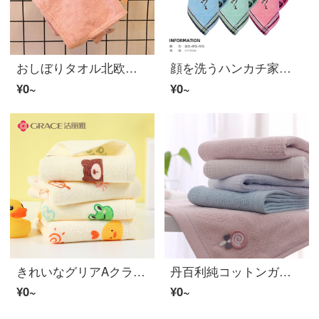
おしぼりタオル北欧のトイレでおしぼりを拭いています。
顔を洗うハンカチ家庭用ナプキン長方形の子供の柔らかいお風呂かわいい赤ちゃんのタマオルY 11青+緑+ピンク
¥0~
¥0~
きれいなグリアAクラスの純コットン洗顔可愛い家庭用アニメ子供タオル赤ちゃんの柔らかい吸水赤ちゃんタオル50*25 cm 50 G/条4本セット
丹百利純コットンガーゼ柔軟赤ちゃん洗顔家庭用吸水速乾可愛い子供用タオル大人3枚セット34*75
¥0~
¥0~