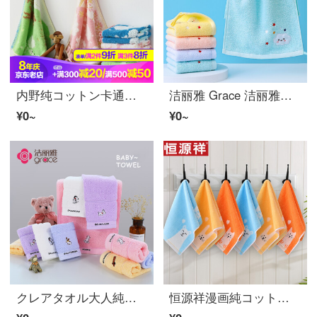
内野纯コットン卡通儿童方巾可挂式宝宝洗脸タオル柔软吸水童巾全コットン家用 G绿色1条装 25*50cm童巾
洁丽雅 Grace 洁丽雅儿童タオル4条装 新疆纯コットンA类洗脸巾柔软吸水婴儿宝宝可爱卡通云朵小面巾家用带挂钩
¥0~
¥0~
クレアタオル大人純コットン柔らか洗顔タオル吸水乾燥タオル子供タオル赤ちゃん可愛いキャラクター刺繍ベビータオルコース三（ランダム5条入り）
恒源祥漫画純コットン子供タオル子供の顔を洗って、子供用ナプキン6条に水を吸い込んで、快適な森の春6条に詰めます。