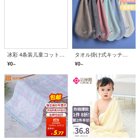
冰彩 4条装儿童コットン小タオル可爱卡通宝宝洗脸手柔软吸水童巾 花色 圆点2色【4条装】 25x50cm
タオル掛け式キッチンの厚みと柔らかさ、吸水可爱い子供用手ぬぐいトイレのタオル拭き手タオル可爱い熊拭き手ぬぐい【超吸水柔软】1条セット【試用モデル】
¥0~
¥0~