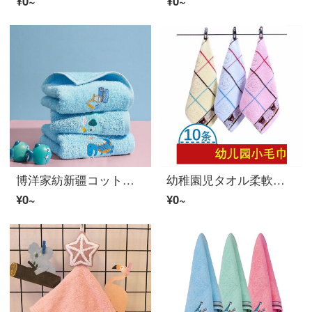
¥0~
¥0~
博洋家紡新疆コットン童巾子供タオルA類純コットン洗顔家庭用アニメかわいいベルベットの綿赤ちゃん吸水小タオル三条男性用ナプキン（30*60 cm）
幼稚園児タオル柔軟吸水赤ちゃん手ぬぐい幼稚園児洗顔プラス厚手掛式タオルv 7【10枚入り】カラー25 x 25 cm
¥0~
¥0~