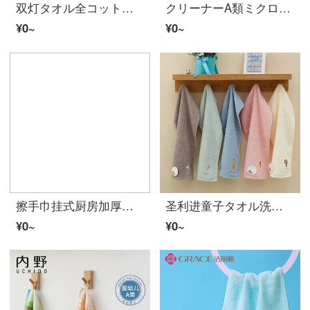
双灯タオル全コットンガーゼの子供用タオルタオルタオルタオル拭き可愛いキャラクターデザイン新疆ベルジットの綿柔軟吸水赤ちゃん赤ちゃんタオル童話ストーリー青さ50*25 cm
クリーナーA類ミクロン紡績滑り糸ベビーバスタオル男女の赤ちゃん風呂タオル柔軟新生児用品家紡大タオル100 X 120 cm可愛いお米*1条
¥0~
¥0~
擦手巾挂式厨房加厚柔软吸水可爱儿童擦手巾卫生间擦手小タオル抹布 可爱熊擦手巾【超强吸水柔软】 1条装【试用款】
圣利进童子タオル洗颜童巾长方形かわいいアニメ赤ちゃんの柔らかい吸水动物楽园/多色混合可备色25 x 50 cm
¥0~
¥0~