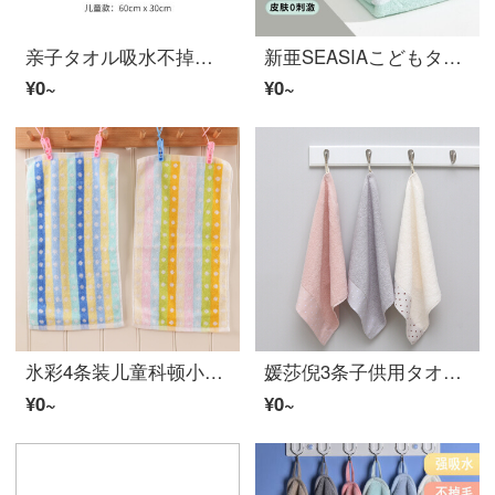
亲子タオル吸水不掉毛成人児童柔软可爱洗脸巾家庭用三人家族三人お父さんお母さんお母さん
新亜SEASIAこどもタオル3条漫画こども洗顔タオル純コットン可愛いくまちゃんうさぎ柔らかい吸水童巾漫画うさぎ3条25*50 cm
¥0~
¥0~
氷彩4条装儿童科顿小塔奥尔可爱漫画赤ちゃん洗脸手柔软吸吸水童巾花色圆点2色【4条装】25 x 50 cm
媛莎倪3条子供用タオル家庭用ガーゼのスカーフ洗顔タオルの吸水柔らかい赤ちゃん用かわいい赤ちゃん用ナプキン3条トルコのドットの子供用タオルの浅色系
¥0~
¥0~