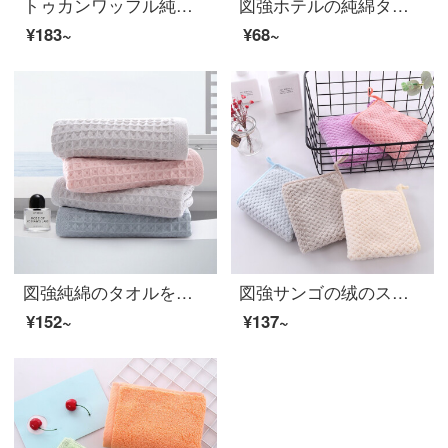
トゥカンワッフル純綿ガーゼタオル4枚子供用タオル4枚入り全綿漫画吸水ティッシュ2+青2*50 cm
図強ホテルの純綿タオルのシングルサイズは白で、大人は綿を厚くして、恋人同士の顔を洗ってタオルをカスタマイズすることができます。
¥183~
¥68~
図強純綿のタオルをシングルに詰めて、柔らかくて快適です。家庭用カップルと男女が空気を通して、水を吸います。
図強サンゴの绒のスカーフの5条は赤ちゃんのよだれタオルの幼稚園の台所の洗面所の超細い繊維を詰めて柔軟に手の小さいタオルを拭いて、毛が落ちにくいです。
¥152~
¥137~