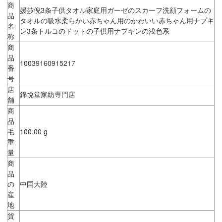
商
媛莎倪3条子供タオル家庭用ガーゼのスカーフ洗顔フォームの
品
タオルの吸水柔らかい赤ちゃん用のかわいい赤ちゃん用ナプキ
名
ン3条トルコのドットの子供用ナプキンの浅色系
称
商
品
10039160915217
番
号
店
錦悦堂家紡専門店
舗
商
品
毛
100.00 g
重
量
商
品
の
中国大陸
産
地
貨