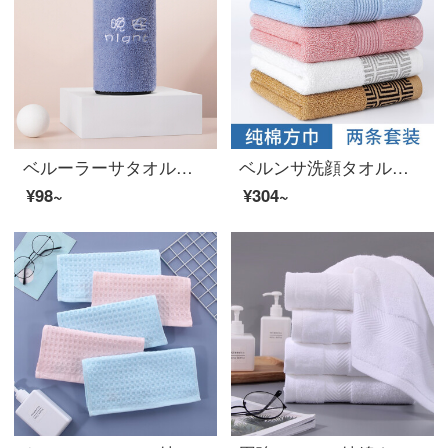
ベルーラーサタオル洗顔サンゴの柔らかい吸水性洗顔料乾燥男女厚いパーコおはようございます。
ベルンサ洗顔タオル純綿竹繊維タオル無地のスカーフ天然抑菌柔軟吸水性タオル汗タオルタオル2枚セット断線ストライプの竹綿のスカーフ【2枚入りブルー＋ピンク】
¥98~
¥304~