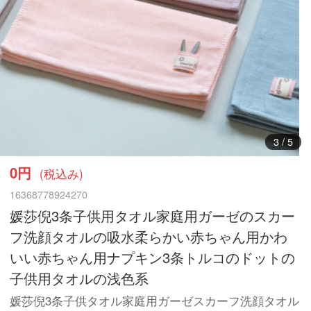
3
/
5
0円
(税込み)
16368778924270
媛莎倪3条子供用タオル家庭用ガーゼのスカー
フ洗顔タオルの吸水柔らかい赤ちゃん用かわ
いい赤ちゃん用ナプキン3条トルコのドットの
子供用タオルの浅色系
媛莎倪3条子供タオル家庭用ガーゼスカーフ洗顔タオル