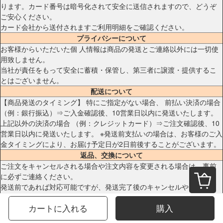
ります。カード番号は暗号化されて安全に送信されますので、どうぞ
ご安心ください。
カード会社から送付されますご利用明細をご確認ください。
プライバシーについて
お客様からいただいた個 人情報は商品の発送とご連絡以外には一切使
用致しません。
当社が責任をもって安全に蓄積・保管し、第三者に譲渡・提供するこ
とはございません。
配送について
【商品発送のタイミング】 特にご指定がない場合、 前払い決済の場合
（例：銀行振込）⇒ご入金確認後、10営業日以内に発送いたします。
上記以外の決済の場合 （例：クレジットカード）⇒ご注文確認後、10
営業日以内に発送いたします。 ※発送前支払いの場合は、お客様のご入
金タイミングにより、お届け予定日が2日前後することがございます。
返品、交換について
ご注文をキャンセルされる場合や注文内容を変更される場合は、事前
に必ずご連絡ください。
発送前であれば対応可能ですが、発送完了後のキャンセルや内容変更
出来ませんので、あらかじめご了承ください。 また、代引発送後の事
カートに入れる
購入
前連絡のないキャンセルは一切承ることができません。
送料など実費請求させて頂きますので、必ず一度商品をお受け取りい