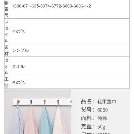
物
1630-671-635-6074-6772-6063-6606-1-2
番
号
ス
タ
その他
イ
ル
素
シンプル
材
タ
オ
タオル
ル
工
その他
芸