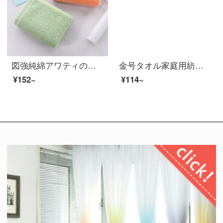
図強純綿アワティの長い綿花の子供用ナプキン2つの長方形大人の男女と子供用の柔らかさと厚手の洗顔タオルオレンジ+緑25*50 cm
金号タオル家庭用紡績A類純綿子供用タオル吸水ティッシュ洗顔子供用タオル小象貼布2枚に赤/青48 g/枚48*25 cm
¥152~
¥114~