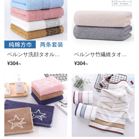
ベルンサ洗顔タオル純綿竹繊維タオル無地のスカーフ天然抑菌柔軟吸水性タオル汗タオルタオル2枚セット断線ストライプの竹綿のスカーフ【2枚入りブルー＋ピンク】
ベルンサ竹繊維タオル家庭用ソフトな肌用の洗顔タオルです。水色の吸水速乾清潔なティッシュは軽やかに空気を通して、男女の洗顔パ浅黄+薄い灰です。
¥304~
¥304~