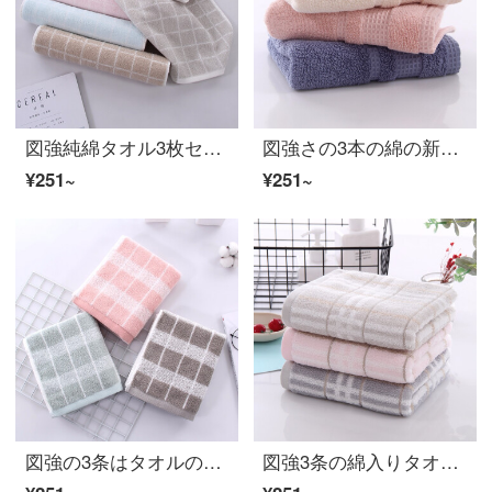
図強純綿タオル3枚セット男女家庭用ソフト快適吸水毛落ちにくい綿100%洗顔タオル+青+カレー34*74 cm
図強さの3本の綿の新しい境界の綿のタオルの成人の男女は増大して厚い家庭用の柔軟な水を吸い込んで顔のタオルを洗って毛の米+薄い粉+青い34*72 cmを落としにくいです。
¥251~
¥251~
図強の3条はタオルの純綿の格子を詰めます。家庭用の大人の男女は柔らかくて快適で厚い綿の顔を洗うタオルの粉+緑+茶色の34*74 cm
図強3条の綿入りタオルは毛が落ちにくいです。家庭用大人カップル男女子供用超柔軟で快適です。綿入りフェイスタオル+カレー+灰34*74 cm