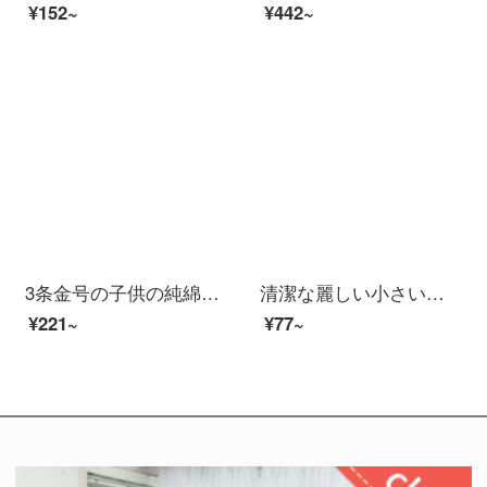
¥152~
¥442~
3条金号の子供の純綿のタオルを入れて顔を洗います。家庭用可愛い漫画綿の柔らかい長方形の子供用タオル1204ピンク+灰色+青
清潔な麗しい小さいタオルの全綿の子供の顔を洗うタオルの漫画赤ちゃんの家庭用のタオルは柔軟に水を吸い込んで顔のタオルのかわいい子供のタオルを拭きます。
¥221~
¥77~