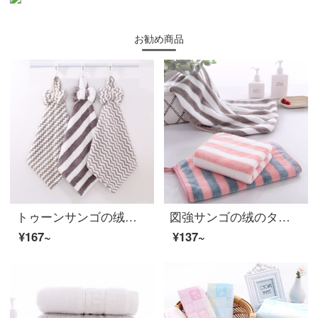
お勧め商品
トゥーンサンゴの绒のタオル3枚の挂け式大人の子供の台所の洗面所の柔软な吸水のかわいいタオルの水の波纹の灰+カラーの灰色+パイナップルの灰色の30*30 cm
図強サンゴの绒のタオルの2つは超細い繊維の韓国の绒を詰めてタオルの美容の顔を吸い込みます。
¥167~
¥137~