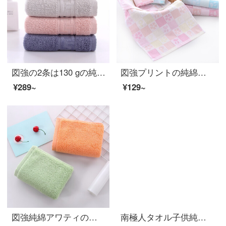
図強の2条は130 gの純綿の新しい疆綿のタオルを詰めます。大人の男女は厚くて柔らかいです。水を吸います。家庭用の洗顔タオルは毛白+青34*74 cmが落ちにくいです。
図強プリントの純綿子供用タオル3枚に綿漫画の子供用タオル、赤ちゃん用の洗顔タオル、柔らかいおしぼり2+青1
¥289~
¥129~
図強純綿アワティの長い綿花の子供用ナプキン2つの長方形大人の男女と子供用の柔らかさと厚手の洗顔タオルオレンジ+緑25*50 cm
南極人タオル子供純綿タオル洗顔家庭用アニメトランペット風呂柔らかい吸水可愛い少女全綿赤+蘭(2条)-中号