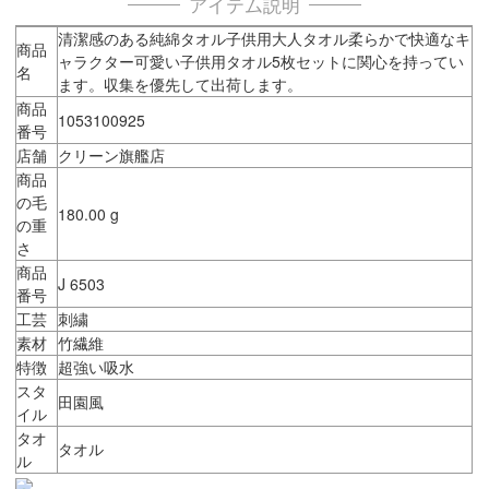
アイテム説明
清潔感のある純綿タオル子供用大人タオル柔らかで快適なキ
商品
ャラクター可愛い子供用タオル5枚セットに関心を持ってい
名
ます。収集を優先して出荷します。
商品
1053100925
番号
店舗
クリーン旗艦店
商品
の毛
180.00 g
の重
さ
商品
J 6503
番号
工芸
刺繍
素材
竹繊維
特徴
超強い吸水
スタ
田園風
イル
タオ
タオル
ル