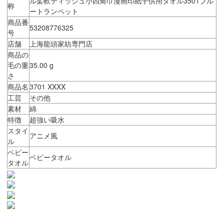
ル柔軟ティッシュ小四角巾漫画印紙子供用タオル3501ブル
称
ートランペット
商品番
53208776325
号
店舗
上海龍頭家紡専門店
商品の
毛の重
35.00 g
さ
商品名
3701 XXXX
工芸
その他
素材
綿
特徴
超強い吸水
スタイ
アニメ風
ル
ベビー
ベビータオル
タオル