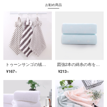
お勧め商品
トゥーンサンゴの绒のタオル3枚の挂け式大人の子供の台所の洗面所の柔软な吸水のかわいいタオルの水の波纹の灰+カラーの灰色+パイナップルの灰色の30*30 cm
図強2本の綿糸の布を詰めて厚いタオルを加えます。カップルは男女と子供が柔らかくて快適に吸水して顔を洗います。綿のタオル2本は34*74 cmです。
¥167~
¥213~