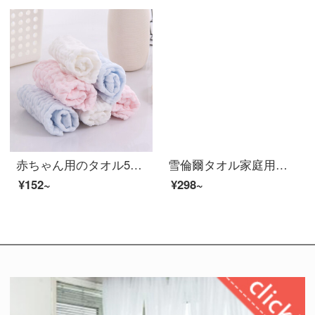
赤ちゃん用のタオル5つの赤ちゃん用手ぬぐい赤ちゃん用手ぬぐい赤ちゃん用手ぬぐい赤ちゃん用タオル赤ちゃん用手ぬぐい青2粉2白1
雪倫爾タオル家庭用紡績A類純綿子供タオル柔軟吸水洗顔タオル3条白/粉/紫33 cm萌えシリーズ：白米+空色+緑の3つの服
¥152~
¥298~