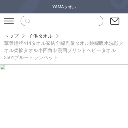
YAMAタオル
トップ
子供タオル
萃衆鐘牌414タオル家紡全綿児童タオル純綿吸水洗顔タ
オル柔軟タオル小四角巾漫画プリントベビータオル
3501ブルートランペット