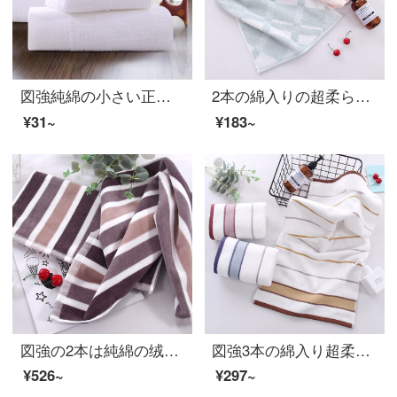
図強純綿の小さい正方形のタオルの家族と女性のホテルのホテルは厚くて白いスカーフの小さいタオルをプラスしてlogoプラチナのサテンの白色のシングルストリップの35*35 cmをカスタマイズすることができます。
2本の綿入りの超柔らかい紗タオルを大人のカップルに増やして、柔らかくて、水を吸い込んで、顔を洗うタオルの粉+緑34*72 cmを描きます。
¥31~
¥183~
図強の2本は純綿の绒のタオルを詰めます。大人のカップルと女性の日韩式は厚くて柔らかいです。
図強3本の綿入り超柔らかい紗タオル大人男女のカップルの柔らかい快適な洗顔ティッシュコーヒー+赤+青
¥526~
¥297~