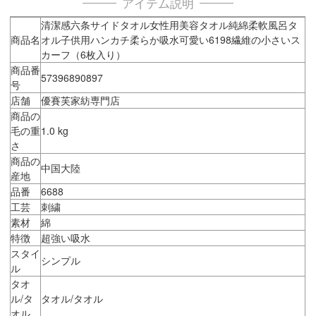
アイテム説明
清潔感六条サイドタオル女性用美容タオル純綿柔軟風呂タ
商品名
オル子供用ハンカチ柔らか吸水可愛い6198繊維の小さいス
カーフ（6枚入り）
商品番
57396890897
号
店舗
優賽芙家紡専門店
商品の
毛の重
1.0 kg
さ
商品の
中国大陸
産地
品番
6688
工芸
刺繍
素材
綿
特徴
超強い吸水
スタイ
シンプル
ル
タオ
ル/タ
タオル/タオル
オル