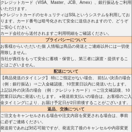
クレジットカード（VISA、Master、JCB、Amex）、銀行振込をご利用
いただけます。
※クレジットカードのセキュリティはSSLというシステムを利用してお
ります。カード番号は暗号化されて安全に送信されますので、どうぞ
ご安心ください。
カード会社から送付されますご利用明細をご確認ください。
プライバシーについて
お客様からいただいた個 人情報は商品の発送とご連絡以外には一切使
用致しません。
当社が責任をもって安全に蓄積・保管し、第三者に譲渡・提供するこ
とはございません。
配送について
【商品発送のタイミング】 特にご指定がない場合、 前払い決済の場合
（例：銀行振込）⇒ご入金確認後、10営業日以内に発送いたします。
上記以外の決済の場合 （例：クレジットカード）⇒ご注文確認後、10
営業日以内に発送いたします。 ※発送前支払いの場合は、お客様のご入
金タイミングにより、お届け予定日が2日前後することがございます。
返品、交換について
ご注文をキャンセルされる場合や注文内容を変更される場合は、事前
に必ずご連絡ください。
発送前であれば対応可能ですが、発送完了後のキャンセルや内容変更