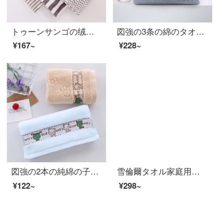
トゥーンサンゴの绒のタオル3枚の挂け式大人の子供の台所の洗面所の柔软な吸水のかわいいタオルの水の波纹の灰+カラーの灰色+パイナップルの灰色の30*30 cm
図強の3条の綿のタオルの長い綿の家庭用の大人の男女は柔らかくて、毛速乾の全綿の生理用ナプキンの粉+青+灰色の34*74 cmを落としにくいです。
¥167~
¥228~
図強の2本の純綿の子供用タオルを入れます。子供用タオルです。赤ちゃん用のタオルは柔らかいです。ベビータオルは青＋カレーです。
雪倫爾タオル家庭用紡績A類純綿子供タオル柔軟吸水洗顔タオル3条白/粉/紫33 cm萌えシリーズ：白米+空色+緑の3つの服
¥122~
¥298~