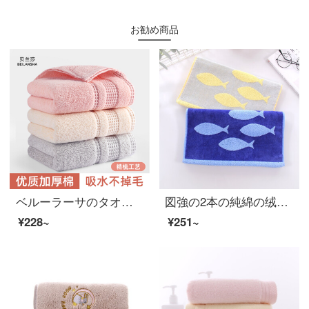
お勧め商品
ベルーラーサのタオルの純綿洗顔と家庭用大人男女綿の柔らかい可愛い少女の子供達の速乾吸水は毛を落とさないでください。タオルの全綿の精梳大タオル【浅粉+浅黄】
図強の2本の純綿の绒のタオルを詰めて家庭用に厚い男女の柔軟で心地良い吸水の顔のタオルの黄+青い2本は34*76 cm詰めます。
¥228~
¥251~