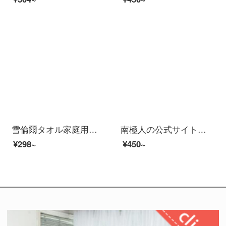
雪倫爾タオル家庭用紡績A類純綿子供タオル柔軟吸水洗顔タオル3条白/粉/紫33 cm萌えシリーズ：白米+空色+緑の3つの服
南極人の公式サイトでは、新しい子供用タオルの綿のガーゼの顔を洗って、赤ちゃん用タオルの柔軟な吸水性家庭用新生児用のベビー風呂用のウサギの4つのセットがあります。
¥298~
¥450~