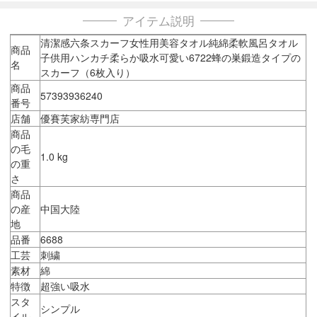
アイテム説明
清潔感六条スカーフ女性用美容タオル純綿柔軟風呂タオル
商品
子供用ハンカチ柔らか吸水可愛い6722蜂の巣鍛造タイプの
名
スカーフ（6枚入り）
商品
57393936240
番号
店舗
優賽芙家紡専門店
商品
の毛
1.0 kg
の重
さ
商品
の産
中国大陸
地
品番
6688
工芸
刺繍
素材
綿
特徴
超強い吸水
スタ
シンプル
イル