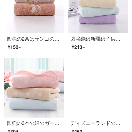
図強の2条はサンゴの绒速乾タオルを詰めます。非純綿家庭用大人の男女の赤ちゃんの柔らかい吸水洗顔タオル月兔粉+カレー35*70 cm
図強純綿新疆綿子供用タオル4枚セットホームカップル男女赤ちゃんA類柔軟吸水綿100%洗顔タオル緑2+紫2*50 cm
¥152~
¥213~
図強の3本の綿のガーゼの子供用ナプキンA類大人男女カップルの子供用おしぼりを厚くして柔らかい顔を洗う小さいおしぼり3本の25*50 cm
ディズニーランドの特価の公式サイトでは、新しい子供用タオルの綿とガーゼの顔を洗って、赤ちゃん用タオルを柔軟に吸い込みます。
¥304~
¥450~