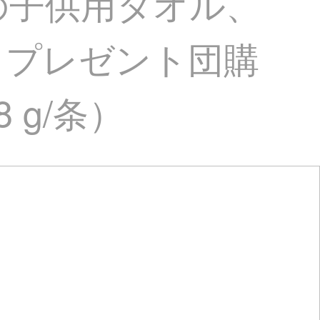
の子供用タオル、
、プレゼント団購
8 g/条）