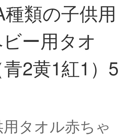
A種類の子供用
ベビー用タオ
青2黄1紅1）5
供用タオル赤ちゃ