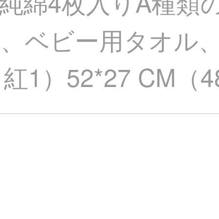
純綿4枚入りA種類
ル、ベビー用タオル
紅1）52*27 CM（4