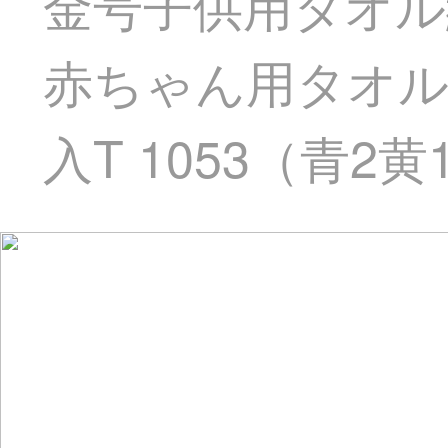
金号子供用タオル
赤ちゃん用タオ
入T 1053（青2黄1