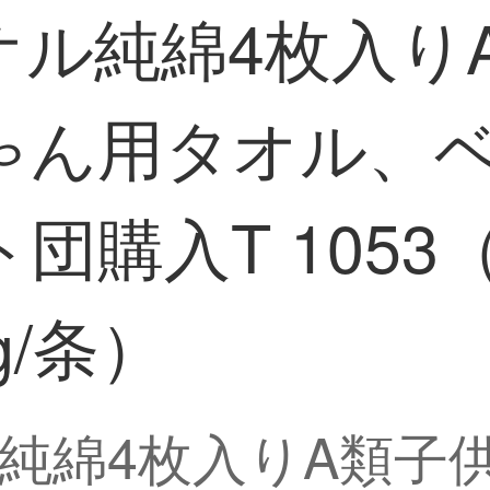
オル純綿4枚入り
ゃん用タオル、
購入T 1053（
 g/条）
純綿4枚入りA類子