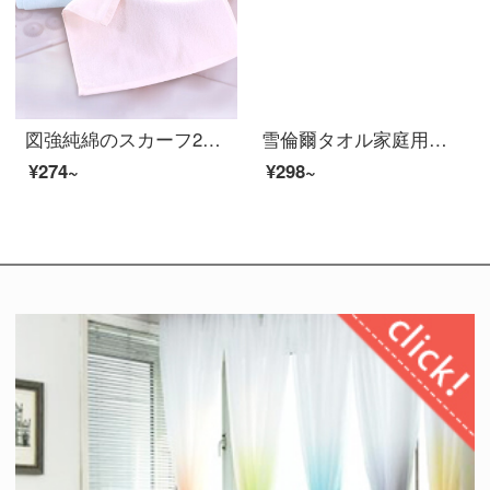
図強純綿のスカーフ2つの赤ちゃん用タオルの洗顔タオル幼稚園精梳綿のよだれタオルの厚い超柔軟粉+青34*34 cm
雪倫爾タオル家庭用紡績A類純綿子供タオル柔軟吸水洗顔タオル3条白/粉/紫33 cm萌えシリーズ：白米+空色+緑の3つの服
¥274~
¥298~