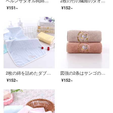
ベルンサタオル純綿洗顔家庭用男女カラーストライプ大人用タオルセットお風呂で吸水できます。柔らかさと柔らかさを厳選しました。【青＋黄】
2枚の竹の繊維のタオルを詰めます。大人のカップルの洗顔タオルは水を吸い込みます。柔らかいティッシュは水のようです。
¥151~
¥152~
2枚の綿を詰めたダブルガーゼタオルを使って綿を編んでいます。刺繍なしで、柔らかな水を吸い込むことができます。大人の子供用の洗顔タオルは黄色+青34*74 cmです。
図強の2条はサンゴの绒速乾タオルを詰めます。非純綿家庭用大人の男女の赤ちゃんの柔らかい吸水洗顔タオル月兔粉+カレー35*70 cm
¥152~
¥152~