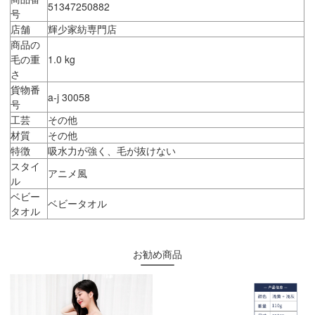
51347250882
号
店舗
輝少家紡専門店
商品の
毛の重
1.0 kg
さ
貨物番
a-j 30058
号
工芸
その他
材質
その他
特徴
吸水力が強く、毛が抜けない
スタイ
アニメ風
ル
ベビー
ベビータオル
タオル
お勧め商品