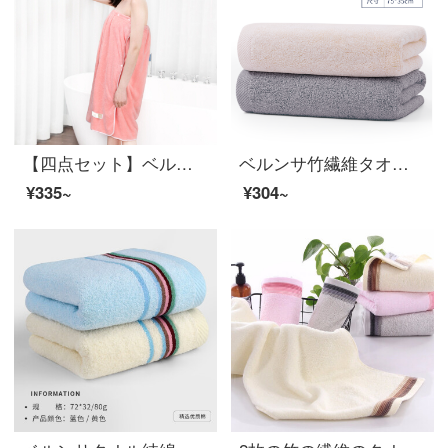
【四点セット】ベルーラバスタオル女性は、家庭用のバスタオルにくるむことができます。胸には、大人のバスローブにタオルを巻いて吸水速乾可愛いタオルバスタオルタオルタオルタオルタオルタオルタオルタオルと浴衣の乾かした髪と帽子と髪にはロマンティックなピンクが付いています。【バスタブスカート】
ベルンサ竹繊維タオル家庭用ソフトな肌用の洗顔タオルです。水色の吸水速乾清潔なティッシュは軽やかに空気を通して、男女の洗顔パ浅黄+薄い灰です。
¥335~
¥304~