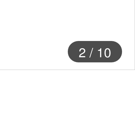
2
/
10