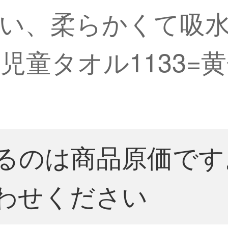
い、柔らかくて吸
児童タオル1133=
るのは商品原価です
わせください