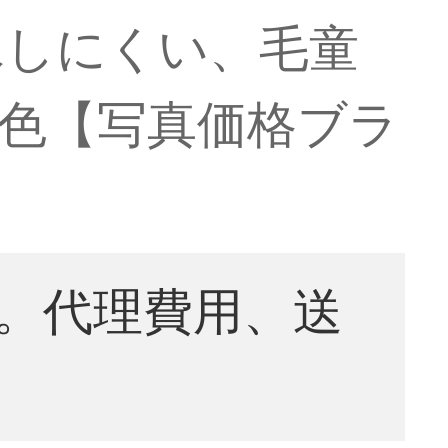
水しにくい、毛童
黄色【写真価格ブラ
。代理費用、送