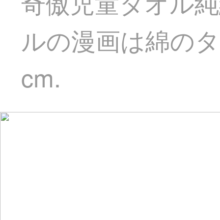
奇傲児童タオル純
ルの漫画は綿のタ
cm.