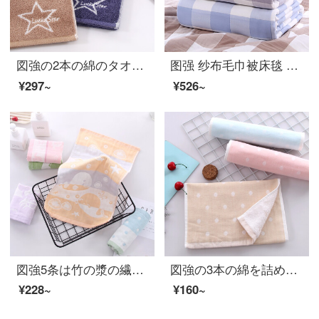
図強の2本の綿のタオルAB紗家庭の成人の男女のカップルは厚くて柔軟に水を吸い込んで顔のタオルの粉+青+カレーの3条は34*74 cm詰めます。
图强 纱布毛巾被床毯 纯棉单双人毛巾被夏凉被午睡空调盖毯夏季办公室格子盖毯 苏格拉格蓝色 150*210
¥297~
¥526~
図強5条は竹の漿の繊維の顔を洗う小さいタオルを詰めます。家庭用大人の子供の漫画の全綿の顔を洗って、子供のタオルの色を落としにくいです。
図強の3本の綿を詰めてガーゼの児童用ナプキンの男女の赤ちゃんの柔軟で心地良い家庭用洗顔タオルの粉+青+カレーの25*50 cmを捻りません。
¥228~
¥160~