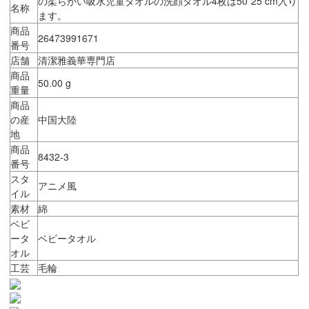
の柔らかい吸水児童タオルの洗顔タオル4枚は50*25 cm入り
名称
ます。
商品
26473991671
番号
店舗
清潔雅義華専門店
商品
50.00 g
重量
商品
の産
中国大陸
地
商品
8432-3
番号
スタ
アニメ風
イル
素材
綿
ベビ
ータ
ベビータオル
オル
工芸
毛輪