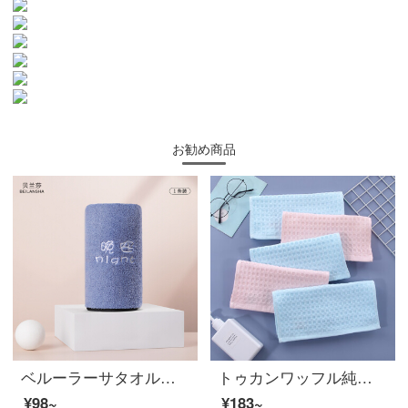
お勧め商品
ベルーラーサタオル洗顔サンゴの柔らかい吸水性洗顔料乾燥男女厚いパーコおはようございます。
トゥカンワッフル純綿ガーゼタオル4枚子供用タオル4枚入り全綿漫画吸水ティッシュ2+青2*50 cm
¥98~
¥183~