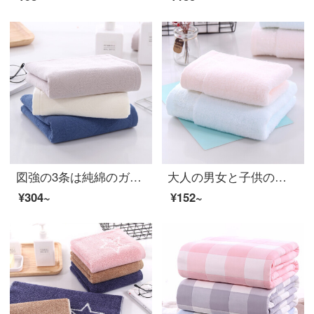
図強の3条は純綿のガーゼのタオルの両面を詰めて、家庭用の柔らかい吸水大人の子供の綿の顔のタオルの米+青+灰の33*73 cmを詰めます。
大人の男女と子供の柔らかい吸水綿1タオル+1子供用ナプキン家庭親子セット大人用タオル青+子供用ナプキン
¥304~
¥152~