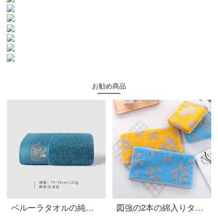
お勧め商品
ベルーラタオルの純綿洗顔と家庭用男女パカップルホテルの高級金牛の厚い綿を加えて、柔らかくて水を吸い込んで、毛穴のそばかすを落としません。
図強の2本の綿入りタオルは家庭用の柔軟で快適です。大人カップルの男女は厚いカットの绒を加えて顔を洗うタオルは青+黄34*74 cmです。