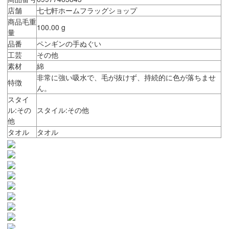
店舗
七七軒ホームフラッグショップ
商品毛重
100.00 g
量
品番
ペンギンの手ぬぐい
工芸
その他
素材
綿
非常に強い吸水で、毛が抜けず、持続的に色が落ちませ
特徴
ん。
スタイ
ル:その
スタイル:その他
他
タオル
タオル