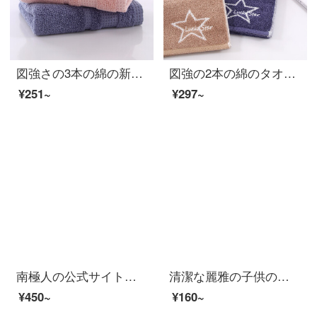
図強さの3本の綿の新しい境界の綿のタオルの成人の男女は増大して厚い家庭用の柔軟な水を吸い込んで顔のタオルを洗って毛の米+薄い粉+青い34*72 cmを落としにくいです。
図強の2本の綿のタオルAB紗家庭の成人の男女のカップルは厚くて柔軟に水を吸い込んで顔のタオルの粉+青+カレーの3条は34*74 cm詰めます。
¥251~
¥297~
南極人の公式サイトでは、新しい子供用タオルの綿のガーゼの顔を洗って、赤ちゃん用タオルの柔軟な吸水性家庭用新生児用のベビー風呂用のウサギの4つのセットがあります。
清潔な麗雅の子供のタオル5条は顔を洗って純綿の子供のタオルのかわいい漫画の赤ちゃんの柔軟な吸水の小さいタオルの果物を詰めます--5条は（色がランダムです）の25*50 cmを詰めます
¥450~
¥160~