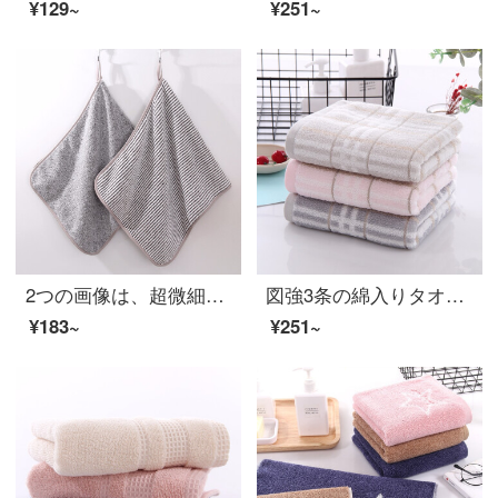
¥129~
¥251~
2つの画像は、超微細繊維タオルの家庭用厚手の男女カップルの柔らかい快適な吸水洗顔フォームの無地の灰色+ストライプの灰
図強3条の綿入りタオルは毛が落ちにくいです。家庭用大人カップル男女子供用超柔軟で快適です。綿入りフェイスタオル+カレー+灰34*74 cm
¥183~
¥251~